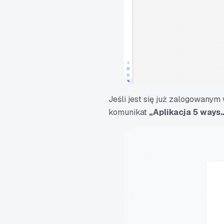
Jeśli jest się już zalogowanym
komunikat
„Aplikacja 5 ways…