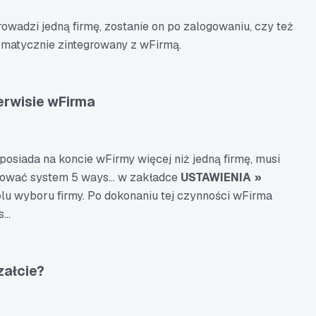
owadzi jedną firmę, zostanie on po zalogowaniu, czy też
omatycznie zintegrowany z wFirmą.
serwisie wFirma
osiada na koncie wFirmy więcej niż jedną firmę, musi
egrować system 5 ways… w zakładce
USTAWIENIA »
lu wyboru firmy. Po dokonaniu tej czynności wFirma
s…
czałcie?