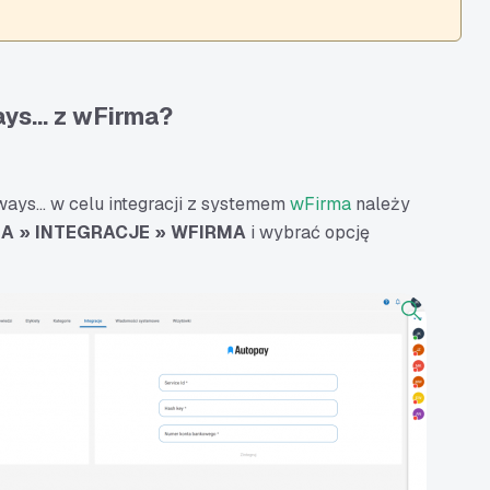
ays… z wFirma?
ways… w celu integracji z systemem
wFirma
należy
IA » INTEGRACJE » WFIRMA
i wybrać opcję