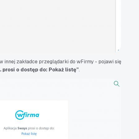
 w innej zakładce przeglądarki do wFirmy - pojawi się
 prosi o dostęp do: Pokaż listę”
.