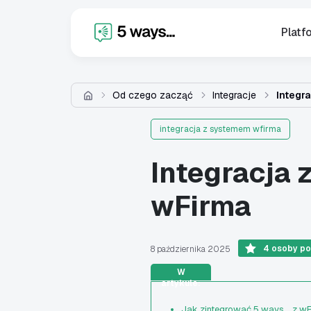
X
Platf
Od czego zacząć
Integracje
Integr
integracja z systemem wfirma
Integracja
wFirma
4
osoby po
8 października 2025
W
artykule:
Jak zintegrować 5 ways… z w