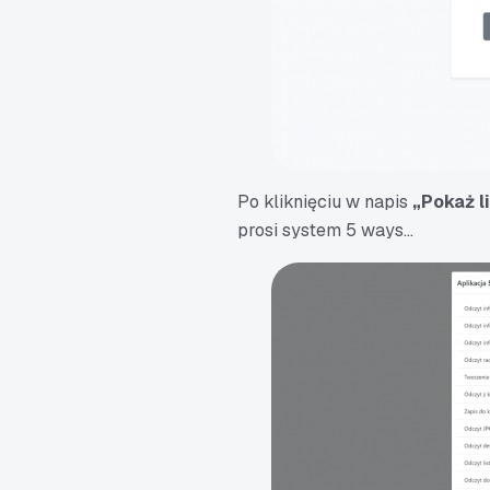
Po kliknięciu w napis
„Pokaż l
prosi system 5 ways…