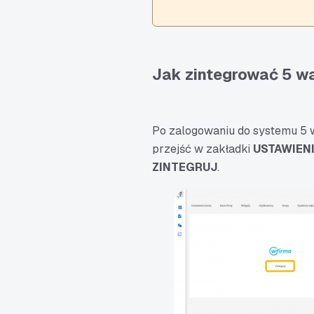
Jak zintegrować 5 w
Po zalogowaniu do systemu 5 
przejść w zakładki
USTAWIEN
ZINTEGRUJ
.