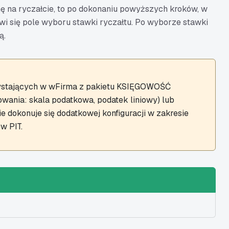
mę na ryczałcie, to po dokonaniu powyższych kroków, w
wi się pole wyboru stawki ryczałtu. Po wyborze stawki
ą.
ystających w wFirma z pakietu KSIĘGOWOŚĆ
wania: skala podatkowa, podatek liniowy) lub
dokonuje się dodatkowej konfiguracji w zakresie
w PIT.