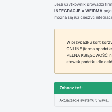
Jeśli użytkownik prowadzi fir
INTEGRACJE » WFIRMA
poja
można się już cieszyć integracj
W przypadku kont korz
ONLINE (forma opodatko
PEŁNA KSIĘGOWOŚĆ, nie 
stawek podatku dla celó
Zobacz też:
Aktualizacje systemu 5 ways...