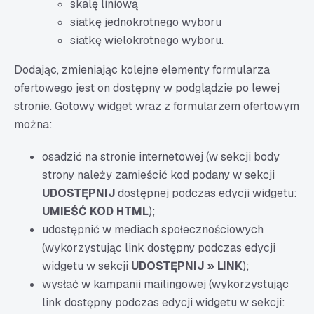
skalę liniową
siatkę jednokrotnego wyboru
siatkę wielokrotnego wyboru.
Dodając, zmieniając kolejne elementy formularza
ofertowego jest on dostępny w podglądzie po lewej
stronie. Gotowy widget wraz z formularzem ofertowym
można:
osadzić na stronie internetowej (w sekcji body
strony należy zamieścić kod podany w sekcji
UDOSTĘPNIJ
dostępnej podczas edycji widgetu:
UMIEŚĆ KOD HTML
);
udostępnić w mediach społecznościowych
(wykorzystując link dostępny podczas edycji
widgetu w sekcji
UDOSTĘPNIJ » LINK
);
wysłać w kampanii mailingowej (wykorzystując
link dostępny podczas edycji widgetu w sekcji: