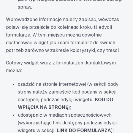
spraw.
Wprowadzone informacje należy zapisać, wówczas
pojawi się przejście do kolejnego kroku tj. edycji
formularza. W tym miejscu można dowolnie
dostosować widget jak i sam formularz do swoich
potrzeb zarówno w zakresie kolorystyki, czy treści.
Gotowy widget wraz z formularzem kontaktowym
można:
osadzić na stronie internetowej (w sekcji body
strony należy zamieścić kod podany w sekcji
dostępnej podczas edycji widgetu:
KOD DO
WPIĘCIA NA STRONĘ
);
udostępnić w mediach społecznościowych
(wykorzystując link dostępny podczas edycji
widgetu w sekcji:
LINK DO FORMULARZA
);