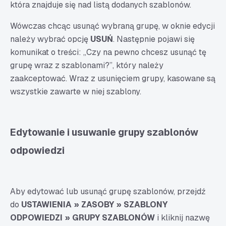
która znajduje się nad listą dodanych szablonów.
Wówczas chcąc usunąć wybraną grupę, w oknie edycji
należy wybrać opcję
USUŃ
. Następnie pojawi się
komunikat o treści: „Czy na pewno chcesz usunąć tę
grupę wraz z szablonami?”, który należy
zaakceptować. Wraz z usunięciem grupy, kasowane są
wszystkie zawarte w niej szablony.
Edytowanie i usuwanie grupy szablonów
odpowiedzi
Aby edytować lub usunąć grupę szablonów, przejdź
do
USTAWIENIA » ZASOBY
»
SZABLONY
ODPOWIEDZI » GRUPY SZABLONÓW
i kliknij nazwę