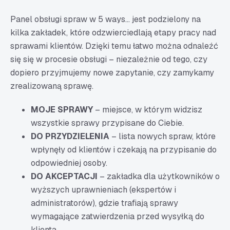
Panel obsługi spraw w 5 ways… jest podzielony na
kilka zakładek, które odzwierciedlają etapy pracy nad
sprawami klientów. Dzięki temu łatwo można odnaleźć
się się w procesie obsługi – niezależnie od tego, czy
dopiero przyjmujemy nowe zapytanie, czy zamykamy
zrealizowaną sprawę.
MOJE SPRAWY
– miejsce, w którym widzisz
wszystkie sprawy przypisane do Ciebie.
DO PRZYDZIELENIA
– lista nowych spraw, które
wpłynęły od klientów i czekają na przypisanie do
odpowiedniej osoby.
DO AKCEPTACJI
– zakładka dla użytkowników o
wyższych uprawnieniach (ekspertów i
administratorów), gdzie trafiają sprawy
wymagające zatwierdzenia przed wysyłką do
klienta.