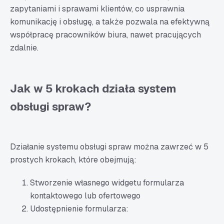
zapytaniami i sprawami klientów, co usprawnia
Raporty w systemie obsługi spraw
komunikację i obsługę, a także pozwala na efektywną
współpracę pracowników biura, nawet pracujących
zdalnie.
Jak w 5 krokach działa system
obsługi spraw?
Działanie systemu obsługi spraw można zawrzeć w 5
prostych krokach, które obejmują:
Stworzenie własnego widgetu formularza
kontaktowego lub ofertowego
Udostępnienie formularza: