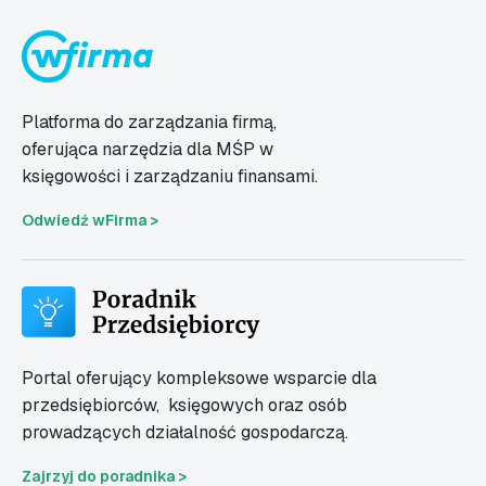
Platforma do zarządzania firmą,
oferująca narzędzia dla MŚP w
księgowości i zarządzaniu finansami.
Odwiedź wFirma >
Portal oferujący kompleksowe wsparcie dla
przedsiębiorców,
księgowych oraz osób
prowadzących działalność gospodarczą.
Zajrzyj do poradnika >