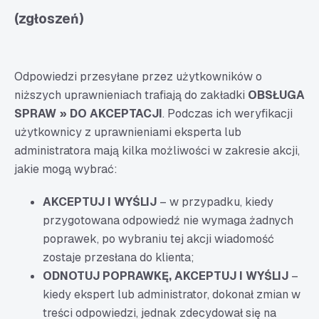
(zgłoszeń)
Odpowiedzi przesyłane przez użytkowników o
niższych uprawnieniach trafiają do zakładki
OBSŁUGA
SPRAW » DO AKCEPTACJI
. Podczas ich weryfikacji
użytkownicy z uprawnieniami eksperta lub
administratora mają kilka możliwości w zakresie akcji,
jakie mogą wybrać:
AKCEPTUJ I WYŚLIJ
– w przypadku, kiedy
przygotowana odpowiedź nie wymaga żadnych
poprawek, po wybraniu tej akcji wiadomość
zostaje przesłana do klienta;
ODNOTUJ POPRAWKĘ, AKCEPTUJ I WYŚLIJ
–
kiedy ekspert lub administrator, dokonał zmian w
treści odpowiedzi, jednak zdecydował się na