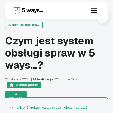
X
system obsługi spraw
Czym jest system
obsługi spraw w 5
ways…?
12 listopada 2025
|
Aktualizacja:
22 grudnia 2025
8
osób poleca
W
artykule:
Jak w 5 krokach działa system obsługi spraw?