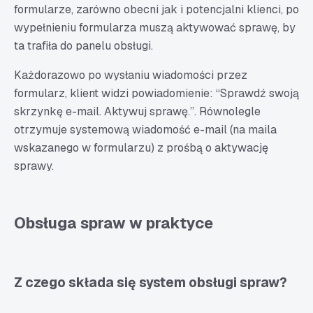
formularze, zarówno obecni jak i potencjalni klienci, po
wypełnieniu formularza muszą aktywować sprawę, by
ta trafiła do panelu obsługi.
Każdorazowo po wysłaniu wiadomości przez
formularz, klient widzi powiadomienie: “Sprawdź swoją
skrzynkę e-mail. Aktywuj sprawę.”. Równolegle
otrzymuje systemową wiadomość e-mail (na maila
wskazanego w formularzu) z prośbą o aktywację
sprawy.
Obsługa spraw w praktyce
Z czego składa się system obsługi spraw?