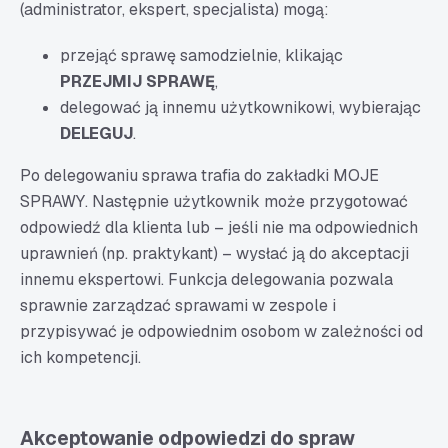
(administrator, ekspert, specjalista) mogą:
przejąć sprawę samodzielnie, klikając
PRZEJMIJ SPRAWĘ
,
delegować ją innemu użytkownikowi, wybierając
DELEGUJ
.
Po delegowaniu sprawa trafia do zakładki MOJE
SPRAWY. Następnie użytkownik może przygotować
odpowiedź dla klienta lub – jeśli nie ma odpowiednich
uprawnień (np. praktykant) – wysłać ją do akceptacji
innemu ekspertowi. Funkcja delegowania pozwala
sprawnie zarządzać sprawami w zespole i
przypisywać je odpowiednim osobom w zależności od
ich kompetencji.
Akceptowanie odpowiedzi do spraw