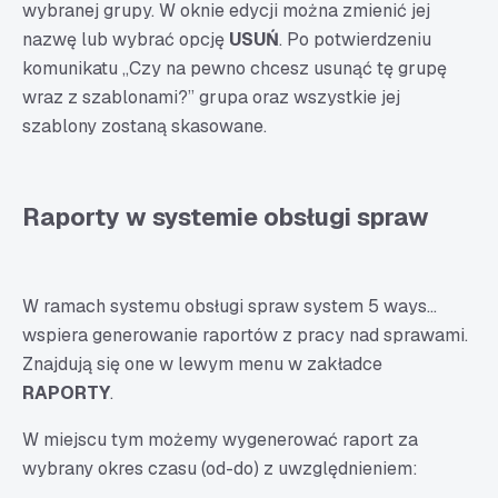
wybranej grupy. W oknie edycji można zmienić jej
nazwę lub wybrać opcję
USUŃ
. Po potwierdzeniu
komunikatu „Czy na pewno chcesz usunąć tę grupę
wraz z szablonami?” grupa oraz wszystkie jej
szablony zostaną skasowane.
Raporty w systemie obsługi spraw
W ramach systemu obsługi spraw system 5 ways…
wspiera generowanie raportów z pracy nad sprawami.
Znajdują się one w lewym menu w zakładce
RAPORTY
.
W miejscu tym możemy wygenerować raport za
wybrany okres czasu (od-do) z uwzględnieniem: