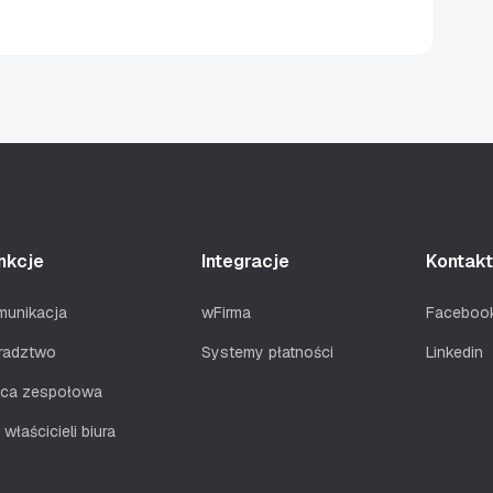
nkcje
Integracje
Kontakt
munikacja
wFirma
Faceboo
radztwo
Systemy płatności
Linkedin
aca zespołowa
 właścicieli biura