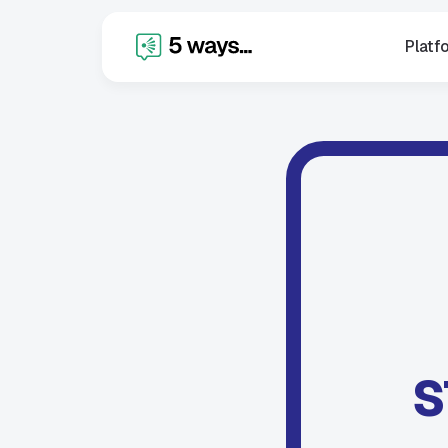
Platf
S