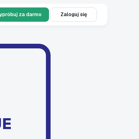
ypróbuj za darmo
Zaloguj się
JE