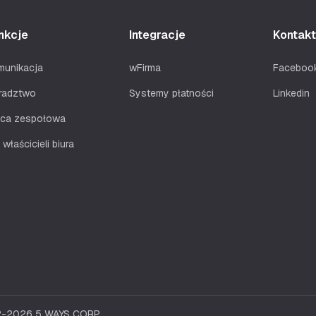
nkcje
Integracje
Kontakt
munikacja
wFirma
Faceboo
radztwo
Systemy płatności
Linkedin
aca zespołowa
 właścicieli biura
22-2026 5 WAYS CORP.