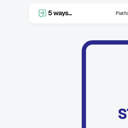
Platf
S