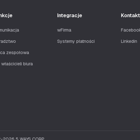
nkcje
Integracje
Kontakt
munikacja
wFirma
Faceboo
radztwo
Systemy płatności
Linkedin
aca zespołowa
 właścicieli biura
22-2026 5 WAYS CORP.