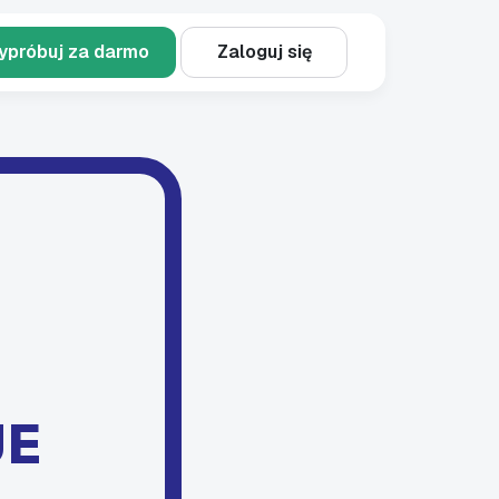
ypróbuj za darmo
Zaloguj się
JE